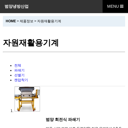
범양냉방산업
MENU
HOME
> 제품정보 > 자원재활용기계
자원재활용기계
전체
파쇄기
선별기
캔압착기
범양 회전식 파쇄기