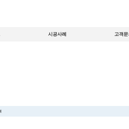
보
시공사례
고객문
시 공 사 례
C O N S T R U C T I O N C A S E
례