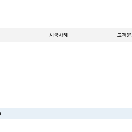
보
시공사례
고객문
시 공 사 례
C O N S T R U C T I O N C A S E
례