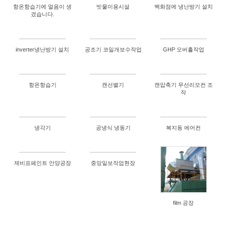
항온항습기에 얼음이 생
빗물이용시설
백화점에 냉난방기 설치
겼습니다.
inverter냉난방기 설치
공조기 코일개보수작업
GHP 오버홀작업
항온항습기
캔선별기
캔압축기 무선리모컨 조
작
냉각기
공냉식 냉동기
복지동 에어컨
제비표페인트 안양공장
중앙일보작업현장
film 공장