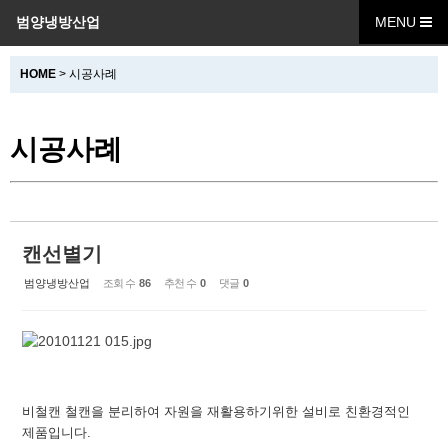
범양냉방산업
MENU
Sketchbook5, 스케치북5
HOME
> 시공사례
시공사례
Sketchbook5, 스케치북5
캔선별기
범양냉방산업
조회 수
86
추천 수
0
댓글
0
비철캔 철캔을 분리하여 자원을 재활용하기위한 설비로
친환경적인
제품입니다.